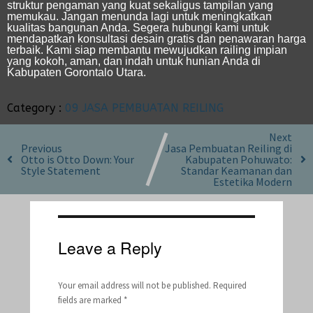
struktur pengaman yang kuat sekaligus tampilan yang
memukau.
Jangan menunda lagi untuk meningkatkan
kualitas bangunan Anda. Segera hubungi kami untuk
mendapatkan konsultasi desain gratis dan penawaran harga
terbaik. Kami siap membantu mewujudkan railing impian
yang kokoh, aman, dan indah untuk hunian Anda di
Kabupaten Gorontalo Utara.
Category :
09 JASA PEMBUATAN REILING
Next
Previous
Jasa Pembuatan Reiling di
Otto is Otto Down: Your
Kabupaten Pohuwato:
Style Statement
Standar Keamanan dan
Estetika Modern
Leave a Reply
Your email address will not be published.
Required
fields are marked
*