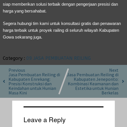
siap memberikan solusi terbaik dengan pengerjaan presisi dan
harga yang bersahabat.
Segera hubungi tim kami untuk konsultasi gratis dan penawaran
harga terbaik untuk proyek railing di seluruh wilayah Kabupaten
Gowa sekarang juga.
Category :
09 JASA PEMBUATAN REILING
Previous
Next
Jasa Pembuatan Reiling di
Jasa Pembuatan Reiling di
Kabupaten Enrekang:
Kabupaten Jeneponto:
Presisi Konstruksi dan
Kombinasi Keamanan dan
Keindahan untuk Hunian
Estetika untuk Hunian
Masa Kini
Berkelas
Leave a Reply