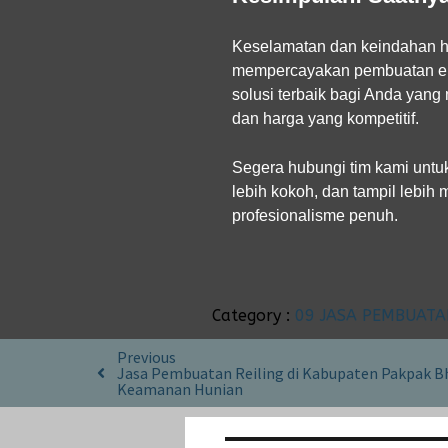
Keselamatan dan keindahan hun
mempercayakan pembuatan elem
solusi terbaik bagi Anda yang
dan harga yang kompetitif.
Segera hubungi tim kami untuk
lebih kokoh, dan tampil lebih
profesionalisme penuh.
Category :
09 JASA PEMBUATA
Previous
Jasa Pembuatan Reiling di Kabupaten Pakpak Bha
Keamanan Hunian