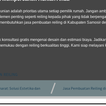
ian adalah prioritas utama setiap pemilik rumah. Jangan ambi
en penting seperti reiling kepada pihak yang tidak berpenga
 membutuhkan jasa pembuatan reiling di Kabupaten Samosir den
 konsultasi gratis mengenai desain dan estimasi biaya. Jadik
 memukau dengan reiling berkualitas tinggi. Kami siap melayan
N REILING
rat: Solusi Estetika dan
Jasa Pembuatan Reiling di