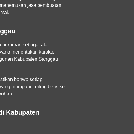
, menemukan jasa pembuatan
imal.
nggau
a berperan sebagai alat
l yang menentukan karakter
bangunan Kabupaten Sanggau
astikan bahwa setiap
ang mumpuni, reiling berisiko
uruhan.
di Kabupaten