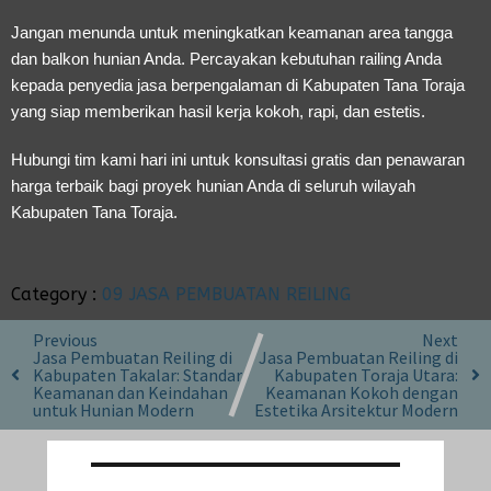
Jangan menunda untuk meningkatkan keamanan area tangga
dan balkon hunian Anda. Percayakan kebutuhan railing Anda
kepada penyedia jasa berpengalaman di Kabupaten Tana Toraja
yang siap memberikan hasil kerja kokoh, rapi, dan estetis.
Hubungi tim kami hari ini untuk konsultasi gratis dan penawaran
harga terbaik bagi proyek hunian Anda di seluruh wilayah
Kabupaten Tana Toraja.
Category :
09 JASA PEMBUATAN REILING
Previous
Next
Jasa Pembuatan Reiling di
Jasa Pembuatan Reiling di
Kabupaten Takalar: Standar
Kabupaten Toraja Utara:
Keamanan dan Keindahan
Keamanan Kokoh dengan
untuk Hunian Modern
Estetika Arsitektur Modern