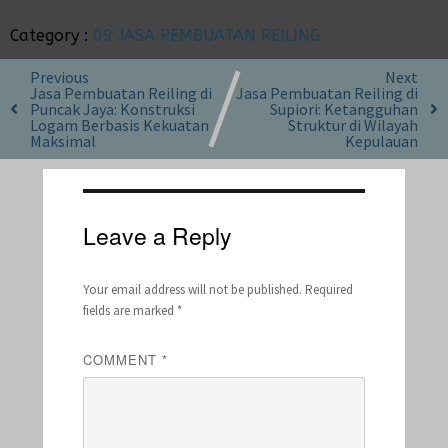
Category :
09 JASA PEMBUATAN REILING
Previous
Next
Jasa Pembuatan Reiling di
Jasa Pembuatan Reiling di
Puncak Jaya: Konstruksi
Supiori: Ketangguhan
Logam Berbasis Kekuatan
Struktur di Wilayah
Maksimal
Kepulauan
Leave a Reply
Your email address will not be published.
Required
fields are marked
*
COMMENT
*