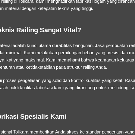
eiling di Tolikara
, kami menghadirkan fabrikasi logam yang diranca
 material dengan ketepatan teknis yang tinggi.
knis Railing Sangat Vital?
aterial adalah kunci utama durabilitas bangunan.
Jasa pembuatan reil
dar minimal. Kami melakukan perhitungan beban yang presisi dan mem
 daya ikat yang maksimal. Kami memahami bahwa keamanan keluarga a
enturan atau ketidakstabilan pada struktur railing Anda.
ui proses pengelasan yang solid dan kontrol kualitas yang ketat. Ra
lah bukti kualitas fabrikasi kami yang dirancang untuk melindungi 
rikasi Spesialis Kami
sional Tolikara
memberikan Anda akses ke standar pengerjaan yan