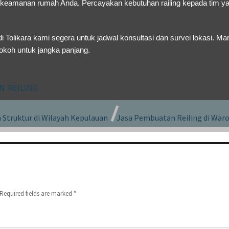
s keamanan rumah Anda. Percayakan kebutuhan railing kepada tim ya
i Tolikara
kami segera untuk jadwal konsultasi dan survei lokasi. Mar
okoh untuk jangka panjang.
N REILING
 Struktur di Wilayah Kepulauan
Jasa Pembuatan Reiling di Waro
Required fields are marked
*