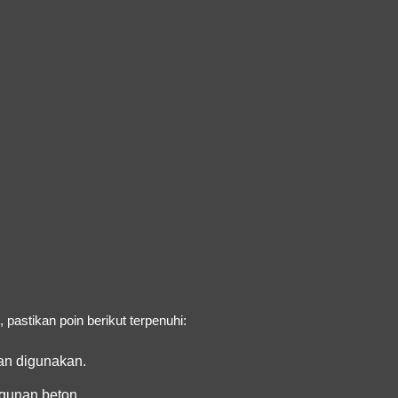
astikan poin berikut terpenuhi:
an digunakan.
gunan beton.