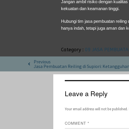
Jangan ambil risiko dengan kualita
kekuatan dan keamanan tinggi.
Hubungi tim
jasa pembuatan reiling d
hanya indah, tetapi juga aman dan k
Category :
09 JASA PEMBUATA
Previous
Jasa Pembuatan Reiling di Supiori: Ketangguhan
Leave a Reply
Your email address will not be published.
COMMENT
*