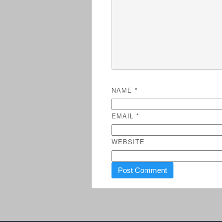
NAME
*
EMAIL
*
WEBSITE