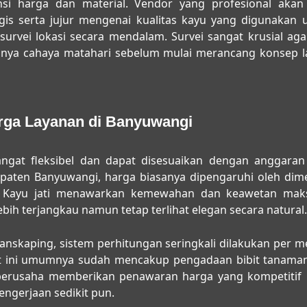
nsi harga dan material. Vendor yang profesional aka
gis serta jujur mengenai kualitas kayu yang digunakan u
urvei lokasi secara mendalam. Survei sangat krusial ag
gnya cahaya matahari sebelum mulai merancang konsep la
rga Layanan di Banyuwangi
sangat fleksibel dan dapat disesuaikan dengan anggara
paten Banyuwangi
, harga biasanya dipengaruhi oleh dim
ih. Kayu jati menawarkan kemewahan dan keawetan mak
ih terjangkau namun tetap terlihat elegan secara natural.
nskaping, sistem perhitungan seringkali dilakukan per me
et ini umumnya sudah mencakup pengadaan bibit tanaman,
lu berusaha memberikan penawaran harga yang kompetitif
engerjaan sedikit pun.