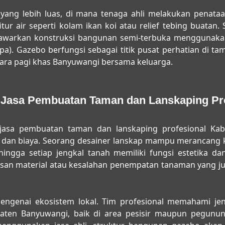
yang lebih luas, di mana tenaga ahli melakukan penataa
tur air seperti kolam ikan koi atau relief tebing buatan.
arkan konstruksi bangunan semi-terbuka menggunakan m
apa). Gazebo berfungsi sebagai titik pusat perhatian di t
dara pagi khas Banyuwangi bersama keluarga.
Jasa Pembuatan Taman dan Lanskaping Pro
jasa pembuatan taman dan lanskaping profesional Ka
an dan biaya. Seorang desainer lanskap mampu merancang
ingga setiap jengkal tanah memiliki fungsi estetika da
san material atau kesalahan penempatan tanaman yang ju
engenai ekosistem lokal. Tim profesional memahami j
aten Banyuwangi, baik di area pesisir maupun pegunu