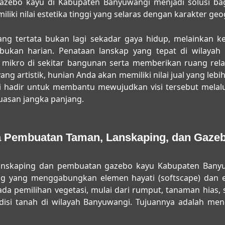
gazebo kayu di Kabupaten Banyuwangi
menjadi solusi ba
iliki nilai estetika tinggi yang selaras dengan karakter ge
yang tertata bukan lagi sekadar gaya hidup, melainkan
sibukan harian. Penataan lanskap yang tepat di wilaya
kro di sekitar bangunan serta memberikan ruang relak
g artistik, hunian Anda akan memiliki nilai jual yang lebih
i hadir untuk membantu mewujudkan visi tersebut melalu
asan jangka panjang.
 Pembuatan Taman, Lanskaping, dan Gaze
anskaping dan pembuatan gazebo kayu Kabupaten Bany
ang yang menggabungkan elemen hayati (softscape) dan e
a pemilihan vegetasi, mulai dari rumput, tanaman hias
isi tanah di wilayah Banyuwangi. Tujuannya adalah men