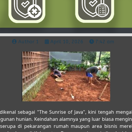
Author 1
April 10, 2026
7:42 am
ikenal sebagai "The Sunrise of Java", kini tengah menga
unan hunian. Keindahan alamnya yang luar biasa mengins
serupa di pekarangan rumah maupun area bisnis mere