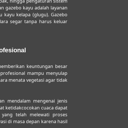
apak, hingga pengaturan sistem
tan gazebo kayu adalah layanan
u kayu kelapa (glugu). Gazebo
dara segar tanpa harus keluar
fesional
emberikan keuntungan besar
g profesional mampu menyulap
cara menata vegetasi agar tidak
huan mendalam mengenai jenis
bat ketidakcocokan cuaca dapat
 yang telah melewati proses
asi di masa depan karena hasil