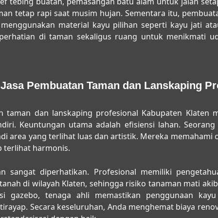
lief tebing buatan, pemasangan batu alam untuk jalan set
aman tetap rapi saat musim hujan. Sementara itu, pembua
menggunakan material kayu pilihan seperti kayu jati ata
t perhatian di taman sekaligus ruang untuk menikmati u
Jasa Pembuatan Taman dan Lanskaping Pro
n taman dan lanskaping profesional Kabupaten Klaten
m
diri. Keuntungan utama adalah efisiensi lahan. Seoran
i area yang terlihat luas dan artistik. Mereka memahami 
p terlihat harmonis.
utan sangat diperhatikan. Profesional memiliki pengeta
anah di wilayah Klaten, sehingga risiko tanaman mati aki
ksi gazebo, tenaga ahli memastikan penggunaan kayu
irayap. Secara keseluruhan, Anda menghemat biaya renov