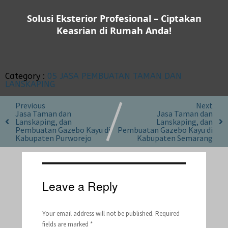
Solusi Eksterior Profesional – Ciptakan
Keasrian di Rumah Anda!
Category :
05 JASA PEMBUATAN TAMAN DAN
LANSKAPING
Previous
Next
Jasa Taman dan
Jasa Taman dan
Lanskaping, dan
Lanskaping, dan
Pembuatan Gazebo Kayu di
Pembuatan Gazebo Kayu di
Kabupaten Purworejo
Kabupaten Semarang
Leave a Reply
Your email address will not be published.
Required
fields are marked
*