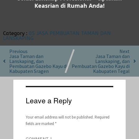
Keasrian di Rumah Anda!
Category :
05 JASA PEMBUATAN TAMAN DAN
LANSKAPING
Previous
Next
Jasa Taman dan
Jasa Taman dan
Lanskaping, dan
Lanskaping, dan
Pembuatan Gazebo Kayu di
Pembuatan Gazebo Kayu di
Kabupaten Sragen
Kabupaten Tegal
Leave a Reply
Your email address will not be published.
Required
fields are marked
*
COMMENT
*