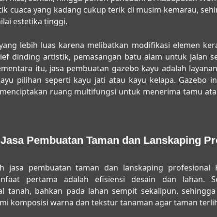
tik cuaca yang kadang cukup terik di musim kemarau, se
ai estetika tinggi.
ang lebih luas karena melibatkan modifikasi elemen kera
lief dinding artistik, pemasangan batu alam untuk jalan s
ementara itu, jasa pembuatan gazebo kayu adalah layana
yu pilihan seperti kayu jati atau kayu kelapa. Gazebo ini
a, menciptakan ruang multifungsi untuk menerima tamu a
Jasa Pembuatan Taman dan Lanskaping Pro
ih
jasa pembuatan taman dan lanskaping profesional 
anfaat pertama adalah efisiensi desain dan lahan. 
l tanah, bahkan pada lahan sempit sekalipun, sehingga
mi komposisi warna dan tekstur tanaman agar taman terli