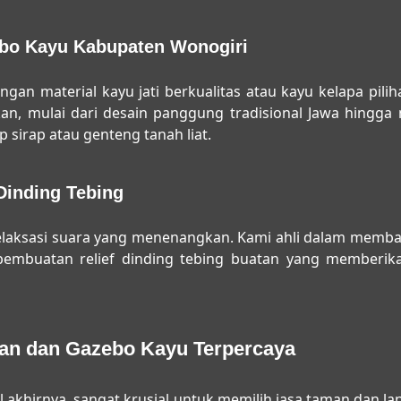
bo Kayu Kabupaten Wonogiri
n material kayu jati berkualitas atau kayu kelapa piliha
an, mulai dari desain panggung tradisional Jawa hingga
 sirap atau genteng tanah liat.
Dinding Tebing
relaksasi suara yang menenangkan. Kami ahli dalam memb
ta pembuatan relief dinding tebing buatan yang memberi
man dan Gazebo Kayu Terpercaya
l akhirnya, sangat krusial untuk memilih
jasa taman dan la