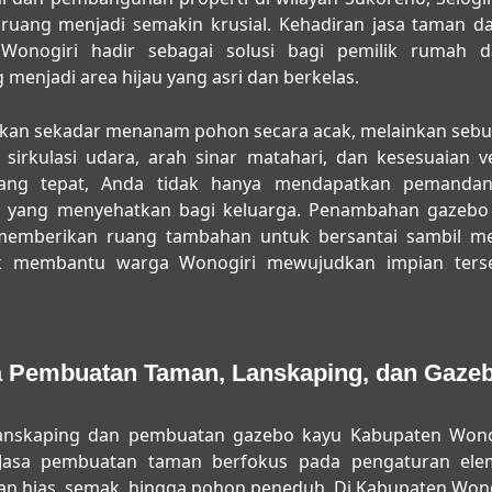
 ruang menjadi semakin krusial. Kehadiran
jasa taman d
Wonogiri
hadir sebagai solusi bagi pemilik rumah d
menjadi area hijau yang asri dan berkelas.
n sekadar menanam pohon secara acak, melainkan sebua
irkulasi udara, arah sinar matahari, dan kesesuaian v
ang tepat, Anda tidak hanya mendapatkan pemandang
o yang menyehatkan bagi keluarga. Penambahan gazebo
memberikan ruang tambahan untuk bersantai sambil men
uk membantu warga Wonogiri mewujudkan impian terse
 Pembuatan Taman, Lanskaping, dan Gaze
anskaping dan pembuatan gazebo kayu Kabupaten Wono
 Jasa pembuatan taman berfokus pada pengaturan eleme
an hias, semak, hingga pohon peneduh. Di Kabupaten Won