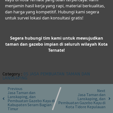
menjamin hasil kerja yang rapi, material berkualitas,
dan harga yang kompetitif. Hubungi kami segera
untuk survei lokasi dan konsultasi gratis!
Segera hubungi tim kami untuk mewujudkan
taman dan gazebo impian di seluruh wilayah Kota
Ternate!
Category :
05 JASA PEMBUATAN TAMAN DAN
LANSKAPING
Previous
Next
Jasa Taman dan
Jasa Taman dan
Lanskaping, dan
Lanskaping, dan
Pembuatan Gazebo Kayu di
Pembuatan Gazebo Kayu di
Kabupaten Seram Bagian
Kota Tidore Kepulauan
Timur