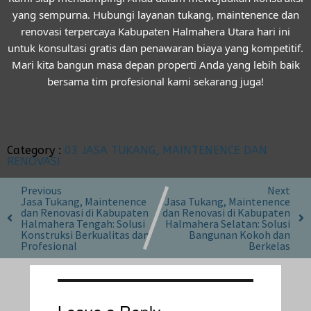
yang sempurna. Hubungi layanan
tukang, maintenence dan
renovasi terpercaya Kabupaten Halmahera Utara
hari ini
untuk konsultasi gratis dan penawaran biaya yang kompetitif.
Mari kita bangun masa depan properti Anda yang lebih baik
bersama tim profesional kami sekarang juga!
Category :
03 JASA TUKANG, MAINTENENCE DAN
RENOVASI
Previous
Next
Jasa Tukang, Maintenence
Jasa Tukang, Maintenence
dan Renovasi di Kabupaten
dan Renovasi di Kabupaten
Halmahera Tengah: Solusi
Halmahera Selatan: Solusi
Konstruksi Berkualitas dan
Bangunan Kokoh dan
Profesional
Berkelas