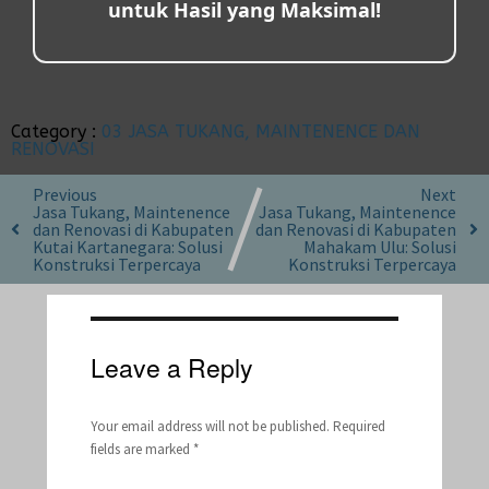
untuk Hasil yang Maksimal!
Category :
03 JASA TUKANG, MAINTENENCE DAN
RENOVASI
Previous
Next
Jasa Tukang, Maintenence
Jasa Tukang, Maintenence
dan Renovasi di Kabupaten
dan Renovasi di Kabupaten
Kutai Kartanegara: Solusi
Mahakam Ulu: Solusi
Konstruksi Terpercaya
Konstruksi Terpercaya
Leave a Reply
Your email address will not be published.
Required
fields are marked
*