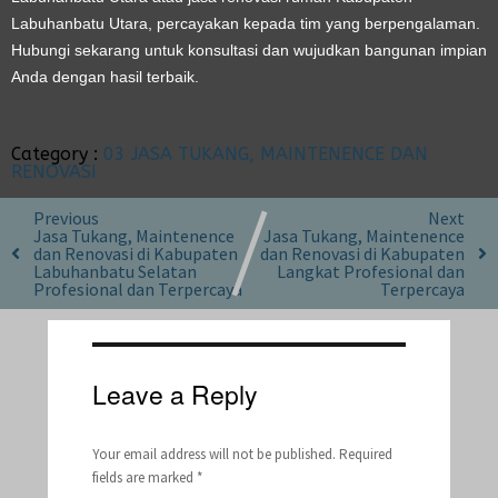
Labuhanbatu Utara, percayakan kepada tim yang berpengalaman.
Hubungi sekarang untuk konsultasi dan wujudkan bangunan impian
Anda dengan hasil terbaik.
Category :
03 JASA TUKANG, MAINTENENCE DAN
RENOVASI
Previous
Next
Jasa Tukang, Maintenence
Jasa Tukang, Maintenence
dan Renovasi di Kabupaten
dan Renovasi di Kabupaten
Labuhanbatu Selatan
Langkat Profesional dan
Profesional dan Terpercaya
Terpercaya
Leave a Reply
Your email address will not be published.
Required
fields are marked
*