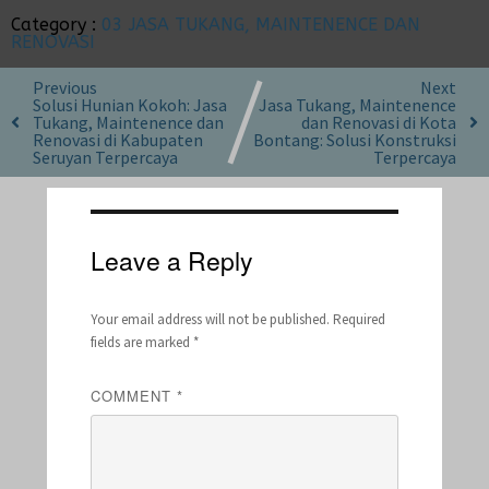
Category :
03 JASA TUKANG, MAINTENENCE DAN
RENOVASI
Previous
Next
Solusi Hunian Kokoh: Jasa
Jasa Tukang, Maintenence
Tukang, Maintenence dan
dan Renovasi di Kota
Renovasi di Kabupaten
Bontang: Solusi Konstruksi
Seruyan Terpercaya
Terpercaya
Leave a Reply
Your email address will not be published.
Required
fields are marked
*
COMMENT
*