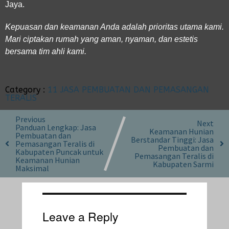
Jaya.
Kepuasan dan keamanan Anda adalah prioritas utama kami.
Mari ciptakan rumah yang aman, nyaman, dan estetis
bersama tim ahli kami.
Category :
11 JASA PEMBUATAN DAN PEMASANGAN
TERALIS
Previous
Next
Panduan Lengkap: Jasa
Keamanan Hunian
Pembuatan dan
Berstandar Tinggi: Jasa
Pemasangan Teralis di
Pembuatan dan
Kabupaten Puncak untuk
Pemasangan Teralis di
Keamanan Hunian
Kabupaten Sarmi
Maksimal
Leave a Reply