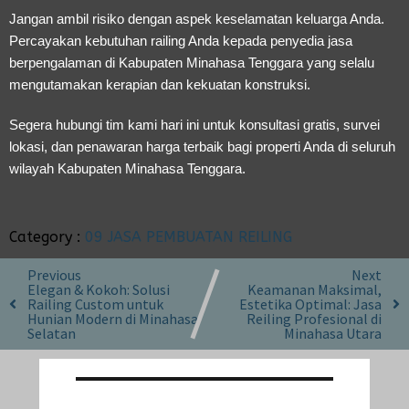
Jangan ambil risiko dengan aspek keselamatan keluarga Anda.
Percayakan kebutuhan railing Anda kepada penyedia jasa
berpengalaman di Kabupaten Minahasa Tenggara yang selalu
mengutamakan kerapian dan kekuatan konstruksi.
Segera hubungi tim kami hari ini untuk konsultasi gratis, survei
lokasi, dan penawaran harga terbaik bagi properti Anda di seluruh
wilayah Kabupaten Minahasa Tenggara.
Category :
09 JASA PEMBUATAN REILING
Previous
Next
Elegan & Kokoh: Solusi
Keamanan Maksimal,
Railing Custom untuk
Estetika Optimal: Jasa
Hunian Modern di Minahasa
Reiling Profesional di
Selatan
Minahasa Utara