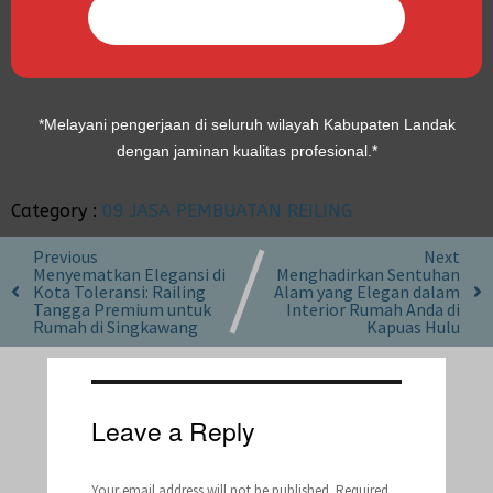
CHAT KAMI SEKARANG
*Melayani pengerjaan di seluruh wilayah Kabupaten Landak
dengan jaminan kualitas profesional.*
Category :
09 JASA PEMBUATAN REILING
Previous
Next
Menyematkan Elegansi di
Menghadirkan Sentuhan
Kota Toleransi: Railing
Alam yang Elegan dalam
Tangga Premium untuk
Interior Rumah Anda di
Rumah di Singkawang
Kapuas Hulu
Leave a Reply
Your email address will not be published.
Required