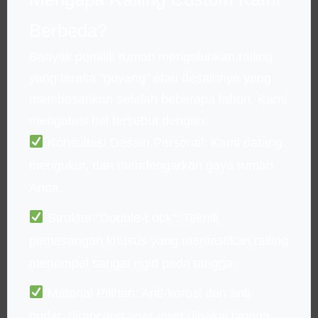
Berbeda?
Banyak pemilik rumah mengeluhkan railing
yang terasa "goyang" atau desainnya yang
membosankan setelah beberapa tahun. Kami
mengatasi hal tersebut dengan:
Konsultasi Desain Personal:
Kami datang,
mengukur, dan mendengarkan gaya rumah
Anda.
Struktur "Double-Lock":
Teknik
pemasangan khusus yang memastikan railing
menempel sangat rigid pada tangga.
Material Pilihan:
Anti-korosi dan anti-
pudar, dirancang agar awet dipakai hingga