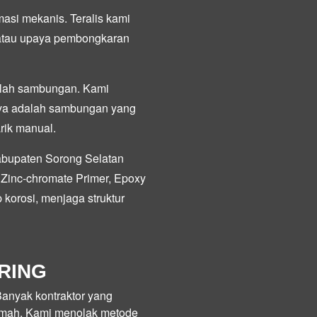
asi mekanis. Teralis kami
 atau upaya pembongkaran
dalah sambungan. Kami
nya adalah sambungan yang
rik manual.
abupaten Sorong Selatan
:
Zinc-chromate Primer
,
Epoxy
 korosi, menjaga struktur
RING
Banyak kontraktor yang
lemah. Kami menolak metode