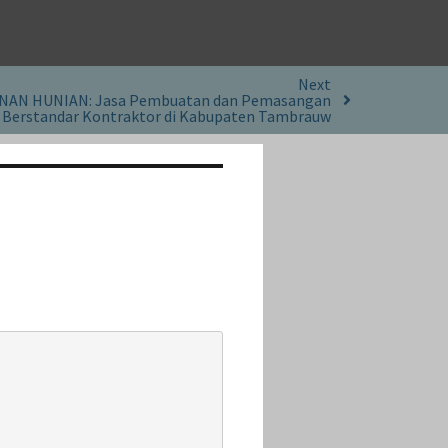
Next
AN HUNIAN: Jasa Pembuatan dan Pemasangan
a Berstandar Kontraktor di Kabupaten Tambrauw