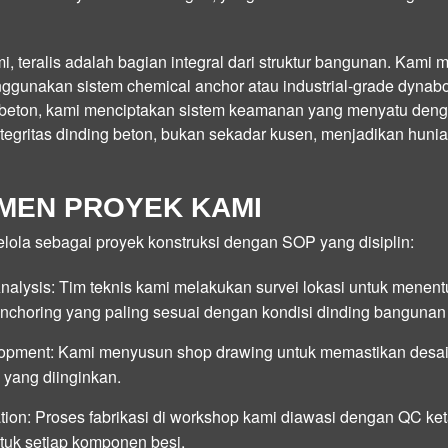
i, teralis adalah bagian integral dari struktur bangunan. Kami
nggunakan sistem
chemical anchor
atau
industrial-grade dynabo
ur beton, kami menciptakan sistem keamanan yang menyatu de
integritas dinding beton, bukan sekadar kusen, menjadikan hun
MEN PROYEK KAMI
elola sebagai proyek konstruksi dengan SOP yang disiplin:
Analysis:
Tim teknis kami melakukan survei lokasi untuk menent
nchoring
yang paling sesuai dengan kondisi dinding bangunan
opment:
Kami menyusun
shop drawing
untuk memastikan desai
 yang diinginkan.
tion:
Proses fabrikasi di workshop kami diawasi dengan QC ket
ntuk setiap komponen besi.