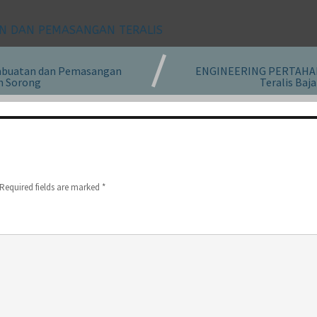
N DAN PEMASANGAN TERALIS
buatan dan Pemasangan
ENGINEERING PERTAHAN
en Sorong
Teralis Baj
Required fields are marked
*