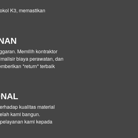
otokol K3, memastikan
ANAN
garan. Memilih kontraktor
malisir biaya perawatan, dan
berikan *return* terbaik
ONAL
erhadap kualitas material
 telah kami bangun.
r pelayanan kami kepada