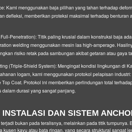
ce:
Kami menggunakan baja pilihan yang tahan terhadap deform
an defleksi, memberikan proteksi maksimal terhadap benturan
 Full-Penetration):
Titik paling krusial dalam konstruksi baja a
tration welding
menggunakan mesin las
high-amperage
. Hasil
gkan risiko retak pada sambungan akibat getaran atau gaya ta
ting (Triple-Shield System):
Mengingat kondisi lingkungan di K
ahanan logam, kami menggunakan protokol pelapisan industri
e Top Coat
. Protokol ini memberikan perlindungan total terhadap
tis dalam durasi yang sangat panjang.
INSTALASI DAN SISTEM ANCHO
erjadi bukan pada teralisnya, melainkan pada titik tumpunya. 
 kusen kayu atau bata ringan, yang secara struktural sangat 