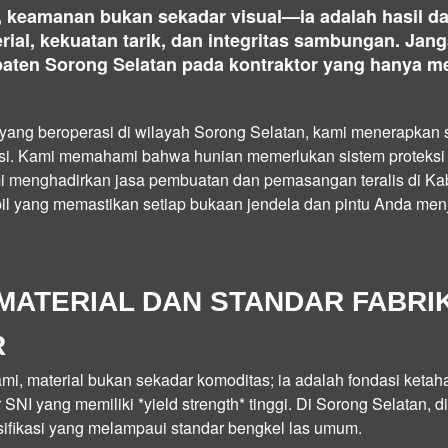
, keamanan bukan sekadar visual—ia adalah hasil d
ial, kekuatan tarik, dan integritas sambungan. Jan
paten Sorong Selatan pada kontraktor yang hanya 
 yang beroperasi di wilayah Sorong Selatan, kami menerapkan s
alasi. Kami memahami bahwa hunian memerlukan sistem proteks
mi menghadirkan
jasa pembuatan dan pemasangan teralis di Ka
pil yang memastikan setiap bukaan jendela dan pintu Anda men
.
 MATERIAL DAN STANDAR FABRI
R
, material bukan sekadar komoditas; ia adalah fondasi ketah
SNI yang memiliki *yield strength* tinggi. Di Sorong Selatan, d
ifikasi yang melampaui standar bengkel las umum.