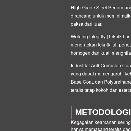
High-Grade Steel Performan
dirancang untuk meminimalk
paksa dari luar.
Welding Integrity (Teknik Las
menerapkan teknik
full-pene
homogen dan kuat, menghilan
Industrial Anti-Corrosion Coa
yang dapat memengaruhi ket
Base Coat
, dan
Polyurethan
teralis tetap kokoh dan este
METODOLOGI 
Kegagalan keamanan sering t
hanya memasang teralis pada