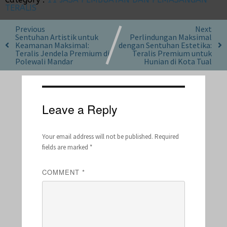
TERALIS
Previous
Next
Sentuhan Artistik untuk
Perlindungan Maksimal
Keamanan Maksimal:
dengan Sentuhan Estetika:
Teralis Jendela Premium di
Teralis Premium untuk
Polewali Mandar
Hunian di Kota Tual
Leave a Reply
Your email address will not be published.
Required
fields are marked
*
COMMENT
*