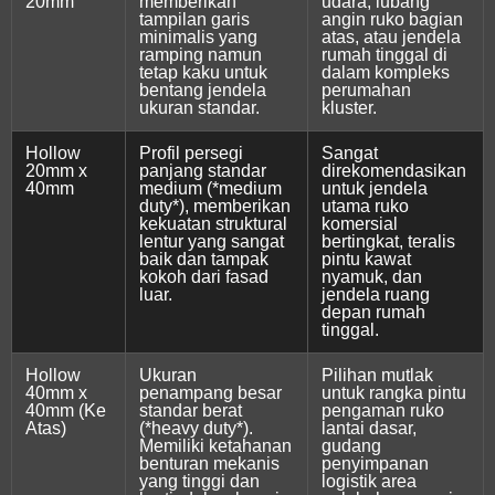
20mm
memberikan
udara, lubang
tampilan garis
angin ruko bagian
minimalis yang
atas, atau jendela
ramping namun
rumah tinggal di
tetap kaku untuk
dalam kompleks
bentang jendela
perumahan
ukuran standar.
kluster.
Hollow
Profil persegi
Sangat
20mm x
panjang standar
direkomendasikan
40mm
medium (*medium
untuk jendela
duty*), memberikan
utama ruko
kekuatan struktural
komersial
lentur yang sangat
bertingkat, teralis
baik dan tampak
pintu kawat
kokoh dari fasad
nyamuk, dan
luar.
jendela ruang
depan rumah
tinggal.
Hollow
Ukuran
Pilihan mutlak
40mm x
penampang besar
untuk rangka pintu
40mm (Ke
standar berat
pengaman ruko
Atas)
(*heavy duty*).
lantai dasar,
Memiliki ketahanan
gudang
benturan mekanis
penyimpanan
yang tinggi dan
logistik area