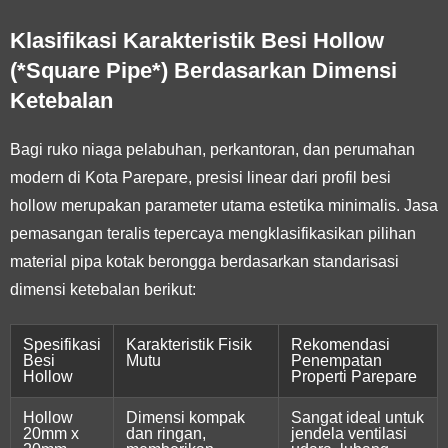
Klasifikasi Karakteristik Besi Hollow
(*Square Pipe*) Berdasarkan Dimensi
Ketebalan
Bagi ruko niaga pelabuhan, perkantoran, dan perumahan
modern di Kota Parepare, presisi linear dari profil besi
hollow merupakan parameter utama estetika minimalis. Jasa
pemasangan teralis tepercaya mengklasifikasikan pilihan
material pipa kotak berongga berdasarkan standarisasi
dimensi ketebalan berikut:
Spesifikasi
Karakteristik Fisik
Rekomendasi
Besi
Mutu
Penempatan
Hollow
Properti Parepare
Hollow
Dimensi kompak
Sangat ideal untuk
20mm x
dan ringan,
jendela ventilasi