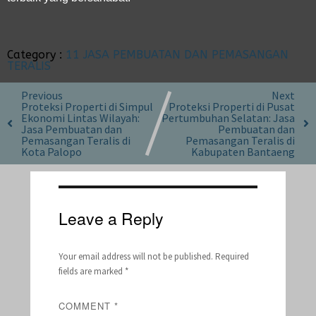
Category :
11 JASA PEMBUATAN DAN PEMASANGAN
TERALIS
Previous
Next
Proteksi Properti di Simpul
Proteksi Properti di Pusat
Ekonomi Lintas Wilayah:
Pertumbuhan Selatan: Jasa
Jasa Pembuatan dan
Pembuatan dan
Pemasangan Teralis di
Pemasangan Teralis di
Kota Palopo
Kabupaten Bantaeng
Leave a Reply
Your email address will not be published.
Required
fields are marked
*
COMMENT
*