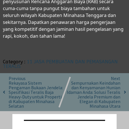
penyusunan Rencana Anggaran Biaya (RAB) secara
cuma-cuma tanpa pungut biaya tambahan untuk
seluruh wilayah Kabupaten Minahasa Tenggara dan
sekitarnya. Dapatkan penawaran harga pengerjaan
yang kompetitif dengan jaminan hasil pengelasan yang
rapi, kokoh, dan tahan lama!
Category :
11 JASA PEMBUATAN DAN PEMASANGAN
TERALIS
Previous
Next
Rekayasa Sistem
Sempurnakan Keindahan
Pengaman Bukaan Jendela:
dan Kenyamanan Hunian
Spesifikasi Teralis Baja
Idaman Anda: Solusi Teralis
Heavy-Duty untuk Properti
Jendela Premium dan
di Kabupaten Minahasa
Elegan di Kabupaten
Selatan
Minahasa Utara