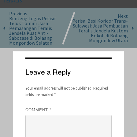
TERALIS
Previous
Next
Benteng Logas Pesisir
Perisai Besi Koridor Trans-
Teluk Tomini: Jasa
Sulawesi: Jasa Pembuatan
Pemasangan Teralis
Teralis Jendela Kustom
Jendela Kuat Anti-
Kokoh di Bolaang
Sabotase di Bolaang
Mongondow Utara
Mongondow Selatan
Leave a Reply
Your email address will not be published.
Required
fields are marked
*
COMMENT
*