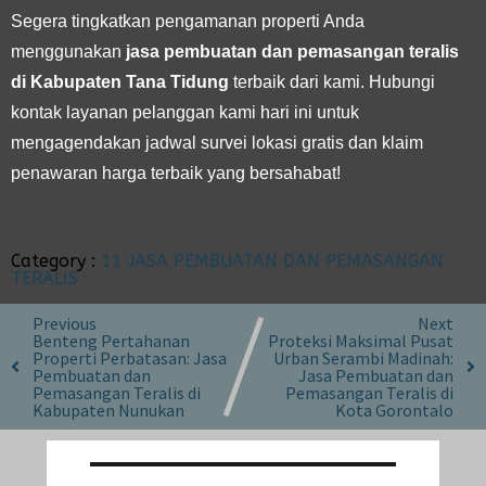
Segera tingkatkan pengamanan properti Anda
menggunakan
jasa pembuatan dan pemasangan teralis
di Kabupaten Tana Tidung
terbaik dari kami. Hubungi
kontak layanan pelanggan kami hari ini untuk
mengagendakan jadwal survei lokasi gratis dan klaim
penawaran harga terbaik yang bersahabat!
Category :
11 JASA PEMBUATAN DAN PEMASANGAN
TERALIS
Previous
Next
Benteng Pertahanan
Proteksi Maksimal Pusat
Properti Perbatasan: Jasa
Urban Serambi Madinah:
Pembuatan dan
Jasa Pembuatan dan
Pemasangan Teralis di
Pemasangan Teralis di
Kabupaten Nunukan
Kota Gorontalo