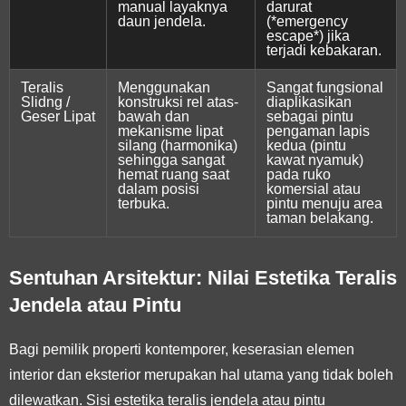
manual layaknya
darurat
daun jendela.
(*emergency
escape*) jika
terjadi kebakaran.
Teralis
Menggunakan
Sangat fungsional
Slidng /
konstruksi rel atas-
diaplikasikan
Geser Lipat
bawah dan
sebagai pintu
mekanisme lipat
pengaman lapis
silang (harmonika)
kedua (pintu
sehingga sangat
kawat nyamuk)
hemat ruang saat
pada ruko
dalam posisi
komersial atau
terbuka.
pintu menuju area
taman belakang.
Sentuhan Arsitektur: Nilai Estetika Teralis
Jendela atau Pintu
Bagi pemilik properti kontemporer, keserasian elemen
interior dan eksterior merupakan hal utama yang tidak boleh
dilewatkan. Sisi estetika teralis jendela atau pintu