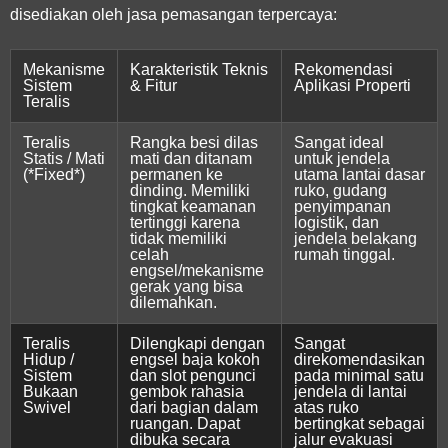
disediakan oleh jasa pemasangan terpercaya:
Mekanisme
Karakteristik Teknis
Rekomendasi
Sistem
& Fitur
Aplikasi Properti
Teralis
Teralis
Rangka besi dilas
Sangat ideal
Statis / Mati
mati dan ditanam
untuk jendela
(*Fixed*)
permanen ke
utama lantai dasar
dinding. Memiliki
ruko, gudang
tingkat keamanan
penyimpanan
tertinggi karena
logistik, dan
tidak memiliki
jendela belakang
celah
rumah tinggal.
engsel/mekanisme
gerak yang bisa
dilemahkan.
Teralis
Dilengkapi dengan
Sangat
Hidup /
engsel baja kokoh
direkomendasikan
Sistem
dan slot pengunci
pada minimal satu
Bukaan
gembok rahasia
jendela di lantai
Swivel
dari bagian dalam
atas ruko
ruangan. Dapat
bertingkat sebagai
dibuka secara
jalur evakuasi