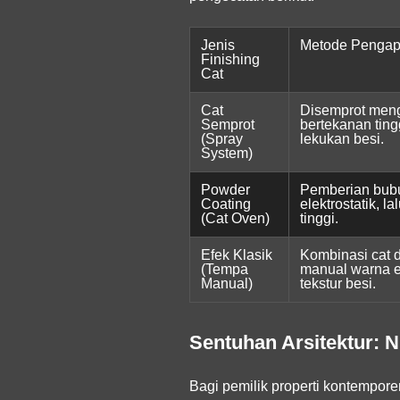
Jenis
Metode Pengapl
Finishing
Cat
Cat
Disemprot men
Semprot
bertekanan ting
(Spray
lekukan besi.
System)
Powder
Pemberian bubu
Coating
elektrostatik, 
(Cat Oven)
tinggi.
Efek Klasik
Kombinasi cat 
(Tempa
manual warna e
Manual)
tekstur besi.
Sentuhan Arsitektur: Ni
Bagi pemilik properti kontempore