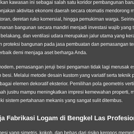
dikan kawasan ini sebagai salah satu koridor pembangunan baru
Lonjakan aktivitas ekonomi daerah secara otomatis mendorong 
ntoran, deretan ruko komersial, hingga pemukiman warga. Seir
anan bangunan secara mandiri menjadi investasi wajib yang tida
u belakang, dan ventilasi udara merupakan jalur utama yang ker
 proteksi bangunan pada jasa pembuatan dan pemasangan ter
erbaik demi menjaga aset berharga Anda.
modern, pemasangan jeruji besi pengaman tidak lagi merusak e
esi. Melalui metode desain kustom yang variatif serta teknik p
gai elemen dekoratif eksterior. Pemilihan pola geometris verti
h justru mampu meningkatkan impresi kemewahan properti, 
ki sistem pertahanan mekanis yang sangat sulit ditembus.
ja Fabrikasi Logam di Bengkel Las Profesio
besi yang simetris, kokoh, dan bebas dari risiko keropos mem