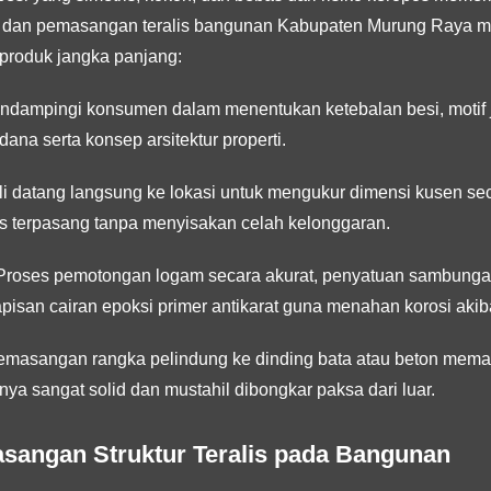
an dan pemasangan teralis bangunan Kabupaten Murung Raya m
produk jangka panjang:
dampingi konsumen dalam menentukan ketebalan besi, motif j
ana serta konsep arsitektur properti.
li datang langsung ke lokasi untuk mengukur dimensi kusen sec
pas terpasang tanpa menyisakan celah kelonggaran.
roses pemotongan logam secara akurat, penyatuan sambunga
isan cairan epoksi primer antikarat guna menahan korosi akib
masangan rangka pelindung ke dinding bata atau beton memaka
a sangat solid dan mustahil dibongkar paksa dari luar.
sangan Struktur Teralis pada Bangunan