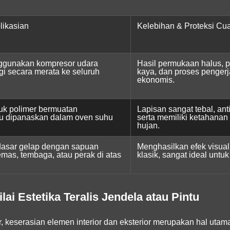
ikasian
Kelebihan & Proteksi Cu
ggunakan kompresor udara
Hasil permukaan halus, p
gi secara merata ke seluruh
kaya, dan proses pengerj
ekonomis.
k polimer bermuatan
Lapisan sangat tebal, ant
lalu dipanaskan dalam oven suhu
serta memiliki ketahanan 
hujan.
dasar gelap dengan sapuan
Menghasilkan efek visua
mas, tembaga, atau perak di atas
klasik, sangat ideal untu
lai Estetika Teralis Jendela atau Pintu
r, keserasian elemen interior dan eksterior merupakan hal utam