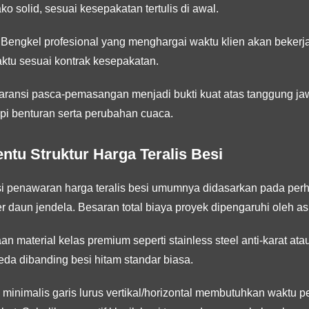
o solid, sesuai kesepakatan tertulis di awal.
Bengkel profesional yang menghargai waktu klien akan bekerja 
ktu sesuai kontrak kesepakatan.
ransi pasca-pemasangan menjadi bukti kuat atas tanggung ja
i benturan serta perubahan cuaca.
entu Struktur Harga Teralis Besi
lasi penawaran harga teralis besi umumnya didasarkan pada per
r daun jendela. Besaran total biaya proyek dipengaruhi oleh asp
 material kelas premium seperti stainless steel anti-karat atau
beda dibanding besi hitam standar biasa.
minimalis garis lurus vertikal/horizontal membutuhkan waktu per