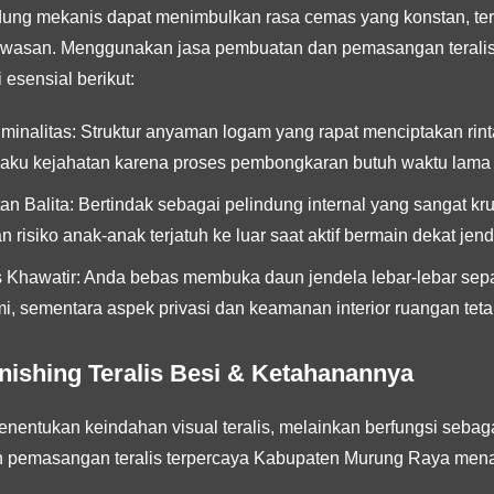
dung mekanis dapat menimbulkan rasa cemas yang konstan, ter
awasan. Menggunakan jasa pembuatan dan pemasangan teralis
esensial berikut:
minalitas:
Struktur anyaman logam yang rapat menciptakan rint
laku kejahatan karena proses pembongkaran butuh waktu lama
n Balita:
Bertindak sebagai pelindung internal yang sangat kru
risiko anak-anak terjatuh ke luar saat aktif bermain dekat jend
 Khawatir:
Anda bebas membuka daun jendela lebar-lebar sepa
mi, sementara aspek privasi dan keamanan interior ruangan tet
Finishing Teralis Besi & Ketahanannya
menentukan keindahan visual teralis, melainkan berfungsi sebag
an pemasangan teralis terpercaya Kabupaten Murung Raya mena