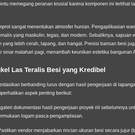
au pintu memegang peranan krusial karena komponen ini terlihat
mprot sangat menentukan atmosfer hunian. Pengaplikasian warna
imalis yang maskulin, tegas, dan modern. Sebaliknya, sapuan w
 yang lebih cerah, lapang, dan hangat. Presisi barisan besi j
papar sinar matahari pagi, menambah keunikan estetika bangunan 
el Las Teralis Besi yang Kredibel
stasikan berbanding lurus dengan hasil pengerjaan di lapanga
erhatikan aspek penting berikut:
galeri dokumentasi hasil pengerjaan proyek riil sebelumnya un
ermukaan logam pasca-pengamplasan.
astikan vendor menjabarkan rincian ukuran besi secara jujur (b