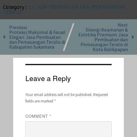
Category :
11 JASA PEMBUATAN DAN PEMASANGAN
TERALIS
Next
Previous
Sinergi Keamanan &
Proteksi Maksimal & Fasad
Estetika Premium: Jasa
Elegan: Jasa Pembuatan
Pembuatan dan
dan Pemasangan Teralis di
Pemasangan Teralis di
Kabupaten Sukamara
Kota Balikpapan
Leave a Reply
Your email address will not be published.
Required
fields are marked
*
COMMENT
*