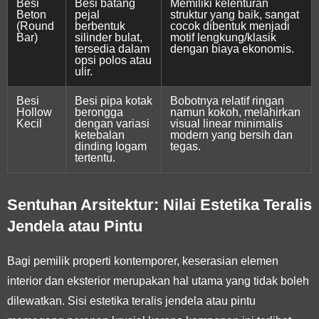
Besi
Besi batang
Memiliki kelenturan
Beton
pejal
struktur yang baik, sangat
(Round
berbentuk
cocok dibentuk menjadi
Bar)
silinder bulat,
motif lengkung/klasik
tersedia dalam
dengan biaya ekonomis.
opsi polos atau
ulir.
Besi
Besi pipa kotak
Bobotnya relatif ringan
Hollow
berongga
namun kokoh, melahirkan
Kecil
dengan variasi
visual linear minimalis
ketebalan
modern yang bersih dan
dinding logam
tegas.
tertentu.
Sentuhan Arsitektur: Nilai Estetika Teralis
Jendela atau Pintu
Bagi pemilik properti kontemporer, keserasian elemen
interior dan eksterior merupakan hal utama yang tidak boleh
dilewatkan. Sisi estetika teralis jendela atau pintu