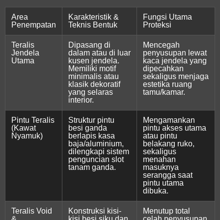
Area
Karakteristik &
Fungsi Utama
Penempatan
Teknis Bentuk
Proteksi
Teralis
Dipasang di
Mencegah
Jendela
dalam atau di luar
penyusupan lewat
Utama
kusen jendela.
kaca jendela yang
Memiliki motif
dipecahkan
minimalis atau
sekaligus menjaga
klasik dekoratif
estetika ruang
yang selaras
tamu/kamar.
interior.
Pintu Teralis
Struktur pintu
Mengamankan
(Kawat
besi ganda
pintu akses utama
Nyamuk)
berlapis kasa
atau pintu
baja/aluminium,
belakang ruko,
dilengkapi sistem
sekaligus
penguncian slot
menahan
tanam ganda.
masuknya
serangga saat
pintu utama
dibuka.
Teralis Void
Konstruksi kisi-
Menutup total
&
kisi besi siku dan
celah penyusupan