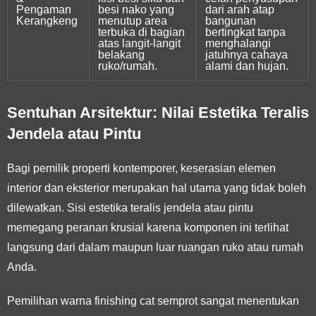
Pengaman
besi nako yang
dari arah atap
Kerangkeng
menutup area
bangunan
terbuka di bagian
bertingkat tanpa
atas langit-langit
menghalangi
belakang
jatuhnya cahaya
ruko/rumah.
alami dan hujan.
Sentuhan Arsitektur: Nilai Estetika Teralis
Jendela atau Pintu
Bagi pemilik properti kontemporer, keserasian elemen
interior dan eksterior merupakan hal utama yang tidak boleh
dilewatkan. Sisi estetika teralis jendela atau pintu
memegang peranan krusial karena komponen ini terlihat
langsung dari dalam maupun luar ruangan ruko atau rumah
Anda.
Pemilihan warna finishing cat semprot sangat menentukan