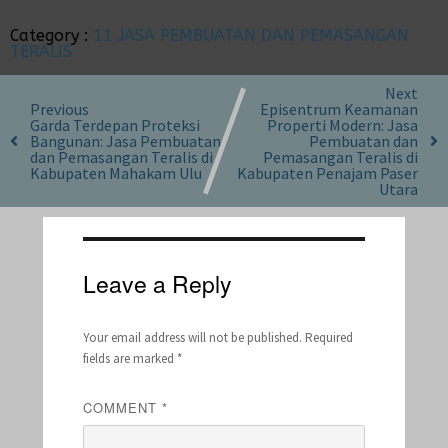
Category :
11 JASA PEMBUATAN DAN PEMASANGAN
TERALIS
Next
Previous
Episentrum Keamanan
Garda Terdepan Proteksi
Properti Modern: Jasa
Bangunan: Jasa Pembuatan
Pembuatan dan
dan Pemasangan Teralis di
Pemasangan Teralis di
Kabupaten Mahakam Ulu
Kabupaten Penajam Paser
Utara
Leave a Reply
Your email address will not be published.
Required
fields are marked
*
COMMENT
*