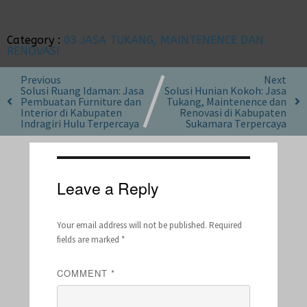
Category :
03 JASA TUKANG, MAINTENENCE DAN
RENOVASI
Previous
Next
Solusi Ruang Idaman: Jasa
Solusi Hunian Kokoh: Jasa
Pembuatan Furniture dan
Tukang, Maintenence dan
Interior di Kabupaten
Renovasi di Kabupaten
Indragiri Hulu Terpercaya
Sukamara Terpercaya
Leave a Reply
Your email address will not be published.
Required
fields are marked
*
COMMENT
*