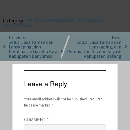
Category :
05 JASA PEMBUATAN TAMAN DAN
LANSKAPING
Previous
Next
Solusi Jasa Taman dan
Solusi Jasa Taman dan
Lanskaping, dan
Lanskaping, dan
Pembuatan Gazebo Kayu di
Pembuatan Gazebo Kayu di
Kabupaten Banyumas
Kabupaten Batang
Leave a Reply
Your email address will not be published.
Required
fields are marked
*
COMMENT
*