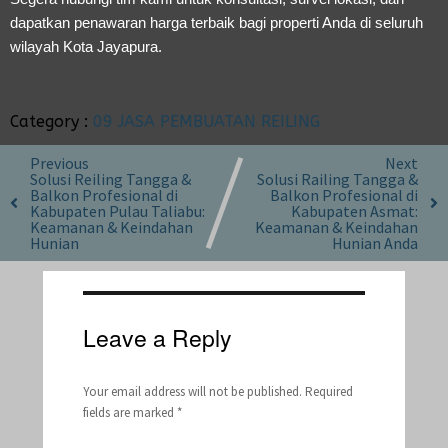
dapatkan penawaran harga terbaik bagi properti Anda di seluruh
wilayah Kota Jayapura.
Category :
09 JASA PEMBUATAN REILING
Previous
Next
Solusi Reiling Tangga &
Solusi Railing Tangga &
Balkon Profesional di
Balkon Profesional di
Kabupaten Pulau Taliabu:
Kabupaten Asmat:
Keamanan & Keindahan
Keamanan & Keindahan
Hunian
Hunian Anda
Leave a Reply
Your email address will not be published.
Required
fields are marked
*