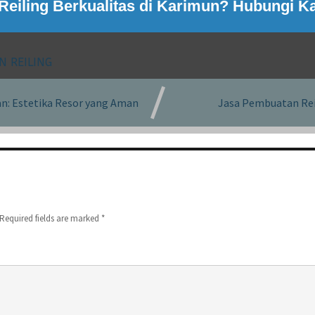
 Reiling Berkualitas di Karimun? Hubungi K
N REILING
tan: Estetika Resor yang Aman
Jasa Pembuatan Rei
Required fields are marked
*