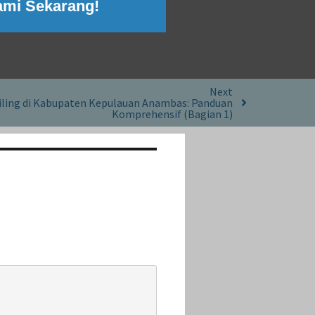
ami Sekarang!
Next
ling di Kabupaten Kepulauan Anambas: Panduan
Komprehensif (Bagian 1)