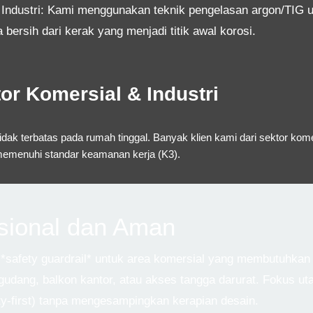
Industri:
Kami menggunakan teknik pengelasan argon/TIG u
a bersih dari kerak yang menjadi titik awal korosi.
or Komersial & Industri
tidak terbatas pada rumah tinggal. Banyak klien kami dari sektor kom
 memenuhi standar keamanan kerja (K3).
sional dan Aman
safety guardrail* untuk area komersial yang membutuhkan 
gudang, balkon kantor, atau akses tangga darurat. Fokus ut
-first)
tanpa mengesampingkan kerapian desain.