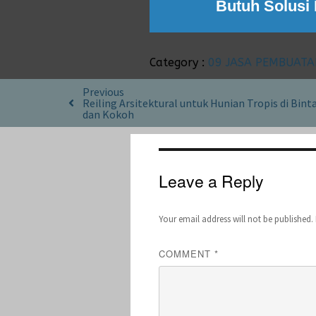
Butuh Solusi
Category :
09 JASA PEMBUATA
Previous
Reiling Arsitektural untuk Hunian Tropis di Bin
dan Kokoh
Leave a Reply
Your email address will not be published.
COMMENT
*