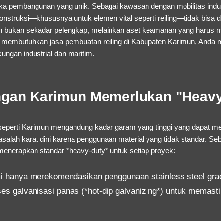
 pembangunan yang unik. Sebagai kawasan dengan mobilitas industri 
 konstruksi—khususnya untuk elemen vital seperti reiling—tidak bisa
mun bukan sekadar pelengkap, melainkan aset keamanan yang harus
nda membutuhkan
jasa pembuatan reiling di Kabupaten Karimun
, Anda 
kungan industrial dan maritim.
gan Karimun Memerlukan "Heavy-
n seperti Karimun mengandung kadar garam yang tinggi yang dapat m
salah karat dini karena penggunaan material yang tidak standar. Se
menerapkan standar *heavy-duty* untuk setiap proyek:
 hanya merekomendasikan penggunaan stainless steel grade
ses galvanisasi panas (*hot-dip galvanizing*) untuk memast