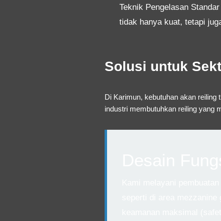
Teknik Pengelasan Standar 
tidak hanya kuat, tetapi jug
Solusi untuk Sekt
Di Karimun, kebutuhan akan reiling 
industri membutuhkan reiling yang
Desain Fung
Kami melayani pembuatan *
seperti di area mezzanine 
keamanan maksimal (safety