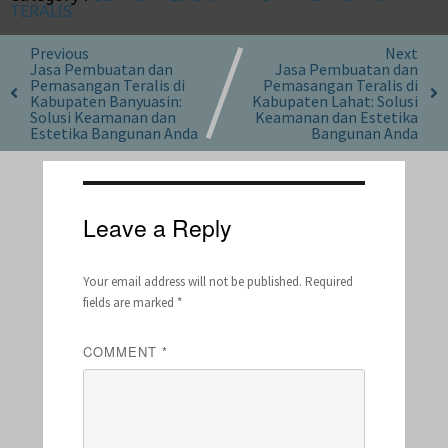
TERALIS
Previous
Next
Jasa Pembuatan dan
Jasa Pembuatan dan
Pemasangan Teralis di
Pemasangan Teralis di
Kabupaten Banyuasin:
Kabupaten Lahat: Solusi
Solusi Keamanan dan
Keamanan dan Estetika
Estetika Bangunan Anda
Bangunan Anda
Leave a Reply
Your email address will not be published.
Required
fields are marked
*
COMMENT
*