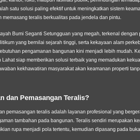
Salah satu solusi paling efektif untuk meningkatkan sistem ke
n memasang teralis berkualitas pada jendela dan pintu.
wilayah Bumi Seganti Setungguan yang megah, terkenal dengan
litikum yang bernilai sejarah tinggi, serta kekayaan alam perk
kebutuhan pengamanan bangunan kini menjadi lebih mudah. K
n Lahat siap memberikan solusi terbaik yang memadukan kekua
 jawaban kekhawatiran masyarakat akan keamanan properti tan
an dan Pemasangan Teralis?
 pemasangan teralis adalah layanan profesional yang bergera
gaman tambahan pada bangunan. Teralis sendiri merupakan ker
kian rupa menjadi pola tertentu, kemudian dipasang pada buka