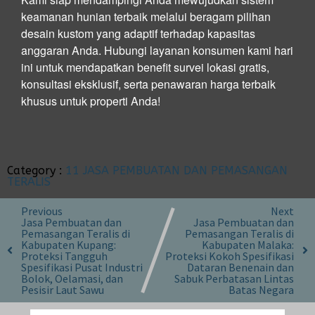
keamanan hunian terbaik melalui beragam pilihan
desain kustom yang adaptif terhadap kapasitas
anggaran Anda. Hubungi layanan konsumen kami hari
ini untuk mendapatkan benefit survei lokasi gratis,
konsultasi eksklusif, serta penawaran harga terbaik
khusus untuk properti Anda!
Category :
11 JASA PEMBUATAN DAN PEMASANGAN
TERALIS
Previous
Next
Jasa Pembuatan dan
Jasa Pembuatan dan
Pemasangan Teralis di
Pemasangan Teralis di
Kabupaten Kupang:
Kabupaten Malaka:
Proteksi Tangguh
Proteksi Kokoh Spesifikasi
Spesifikasi Pusat Industri
Dataran Benenain dan
Bolok, Oelamasi, dan
Sabuk Perbatasan Lintas
Pesisir Laut Sawu
Batas Negara