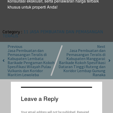
konsultasi eksklusif, serta penawaran harga terbaik
khusus untuk properti Anda!
Category :
11 JASA PEMBUATAN DAN PEMASANGAN
TERALIS
Previous
Next
Jasa Pembuatan dan
Jasa Pembuatan dan
Pemasangan Teralis di
Pemasangan Teralis di
Kabupaten Lembata:
Kabupaten Manggarai:
Barikade Pengaman Kokoh
Barikade Kokoh Spesifikasi
Spesifikasi Wilayah Pulau
Dataran Tinggi Ruteng dan
Vulkanis dan Koridor
Koridor Lembap Gunung
Maritim Lewoleba
Ranaka
Leave a Reply
Your email address will not be published.
Required