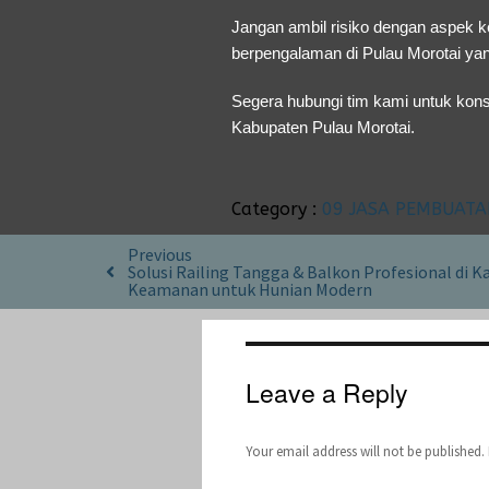
Jangan ambil risiko dengan aspek k
berpengalaman di Pulau Morotai yan
Segera hubungi tim kami untuk konsu
Kabupaten Pulau Morotai.
Category :
09 JASA PEMBUATA
Previous
Solusi Railing Tangga & Balkon Profesional di
Keamanan untuk Hunian Modern
Leave a Reply
Your email address will not be published.