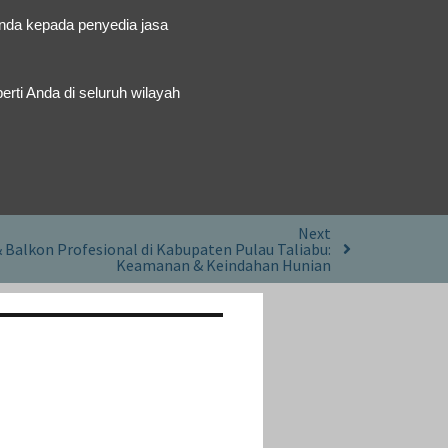
Anda kepada penyedia jasa
erti Anda di seluruh wilayah
Next
& Balkon Profesional di Kabupaten Pulau Taliabu:
Keamanan & Keindahan Hunian