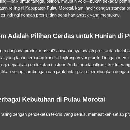
Railing—baik untuk tangga, balkon, maupun void—bukan sekadar pem
tan reiling di Kabupaten Pulau Morotai
, kami hadir dengan standar p
terlindungi dengan presisi dan sentuhan artistik yang memukau.
m Adalah Pilihan Cerdas untuk Hunian di P
tom
daripada produk massal? Jawabannya adalah presisi dan ketahan
al yang tahan terhadap kondisi lingkungan yang unik. Dengan memil
ngedepankan pendekatan
custom
, Anda mendapatkan struktur yan
ikan setiap sambungan dan jarak antar pilar diperhitungkan dengan
erbagai Kebutuhan di Pulau Morotai
railing dengan pendekatan teknis yang serius, memastikan setiap p