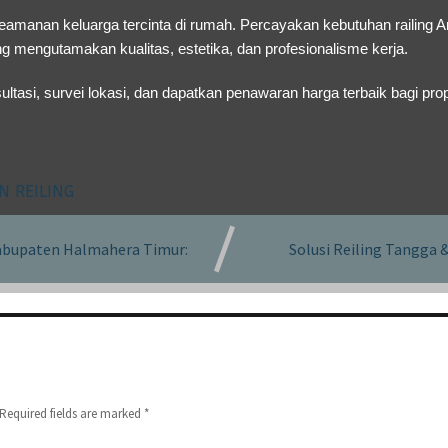
eamanan keluarga tercinta di rumah. Percayakan kebutuhan railing 
g mengutamakan kualitas, estetika, dan profesionalisme kerja.
ltasi, survei lokasi, dan dapatkan penawaran harga terbaik bagi prop
N REILING
 Kabupaten Halmahera Timur:
Solusi Reiling Tangga 
Required fields are marked
*