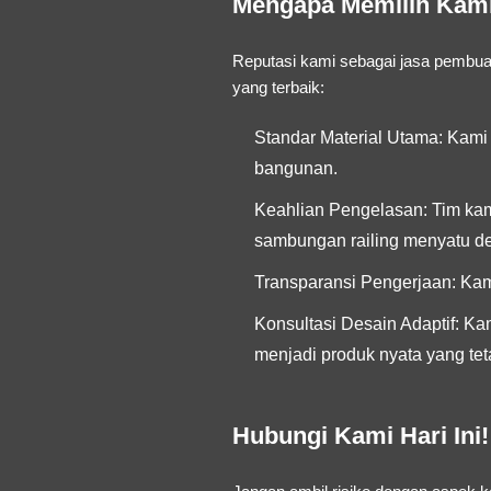
Mengapa Memilih Kami 
Reputasi kami sebagai
jasa pembuat
yang terbaik:
Standar Material Utama:
Kami 
bangunan.
Keahlian Pengelasan:
Tim kam
sambungan railing menyatu de
Transparansi Pengerjaan:
Kami
Konsultasi Desain Adaptif:
Kam
menjadi produk nyata yang te
Hubungi Kami Hari Ini!