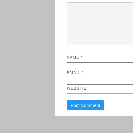
NAME
*
EMAIL
*
WEBSITE