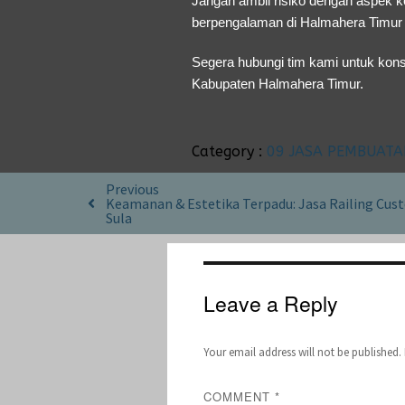
Jangan ambil risiko dengan aspek k
berpengalaman di Halmahera Timur y
Segera hubungi tim kami untuk konsu
Kabupaten Halmahera Timur.
Category :
09 JASA PEMBUATA
Previous
Keamanan & Estetika Terpadu: Jasa Railing Cu
Sula
Leave a Reply
Your email address will not be published.
COMMENT
*