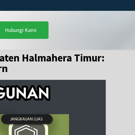
Hubungi Kami
paten Halmahera Timur:
rn