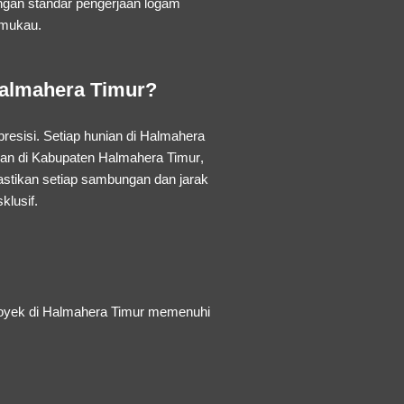
engan standar pengerjaan logam
emukau.
Halmahera Timur?
esisi. Setiap hunian di Halmahera
nan di Kabupaten Halmahera Timur
,
stikan setiap sambungan dan jarak
klusif.
proyek di Halmahera Timur memenuhi