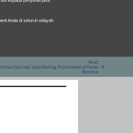
Anda kepada penyedia jasa
erti Anda di seluruh wilayah
Next
tika Optimal: Jasa Railing Profesional di Pulau
Morotai