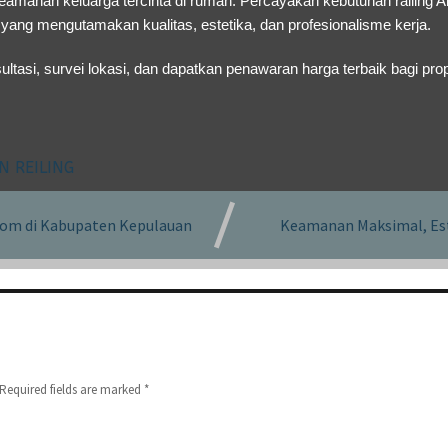
eamanan keluarga tercinta di rumah. Percayakan kebutuhan railing 
ang mengutamakan kualitas, estetika, dan profesionalisme kerja.
ltasi, survei lokasi, dan dapatkan penawaran harga terbaik bagi prop
N REILING
stom di Kabupaten Kepulauan
Keamanan Maksimal, Este
Required fields are marked
*