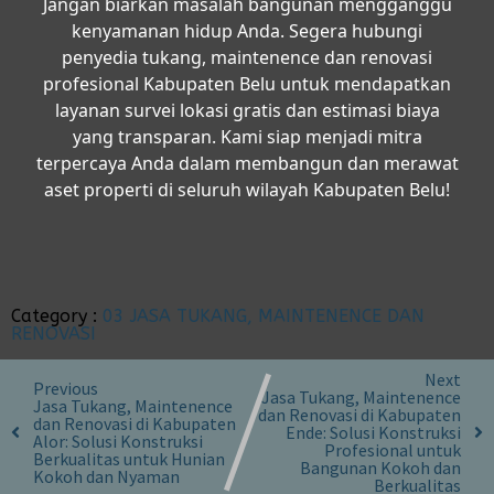
Jangan biarkan masalah bangunan mengganggu
kenyamanan hidup Anda. Segera hubungi
penyedia
tukang, maintenence dan renovasi
profesional Kabupaten Belu
untuk mendapatkan
layanan survei lokasi gratis dan estimasi biaya
yang transparan. Kami siap menjadi mitra
terpercaya Anda dalam membangun dan merawat
aset properti di seluruh wilayah Kabupaten Belu!
Category :
03 JASA TUKANG, MAINTENENCE DAN
RENOVASI
Next
Previous
Jasa Tukang, Maintenence
Jasa Tukang, Maintenence
dan Renovasi di Kabupaten
dan Renovasi di Kabupaten
Ende: Solusi Konstruksi
Alor: Solusi Konstruksi
Profesional untuk
Berkualitas untuk Hunian
Bangunan Kokoh dan
Kokoh dan Nyaman
Berkualitas