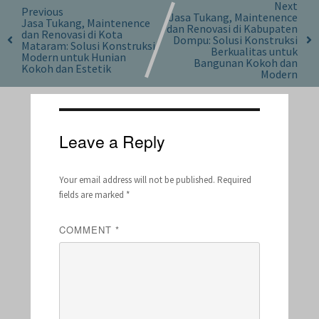
Next
Previous
Jasa Tukang, Maintenence
Jasa Tukang, Maintenence
dan Renovasi di Kabupaten
dan Renovasi di Kota
Dompu: Solusi Konstruksi
Mataram: Solusi Konstruksi
Berkualitas untuk
Modern untuk Hunian
Bangunan Kokoh dan
Kokoh dan Estetik
Modern
Leave a Reply
Your email address will not be published.
Required
fields are marked
*
COMMENT
*