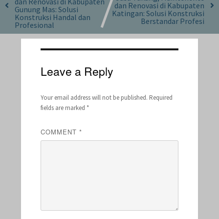
dan Renovasi di Kabupaten
dan Renovasi di Kabupaten
Gunung Mas: Solusi
Katingan: Solusi Konstruksi
Konstruksi Handal dan
Berstandar Profesi
Profesional
Leave a Reply
Your email address will not be published.
Required
fields are marked
*
COMMENT
*