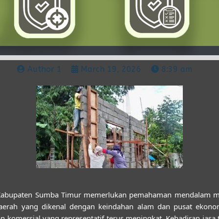
Author 1
March 19, 2026
8:39 am
Kabupaten Sumba Timur memerlukan pemahaman mendalam meng
 daerah yang dikenal dengan keindahan alam dan pusat ekon
n komersial yang representatif terus meningkat. Kehadiran
jasa