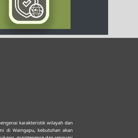
enai karakteristik wilayah dan
omi di Waingapu, kebutuhan akan
 tukang, maintenence dan renovasi