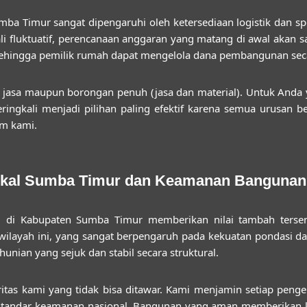
mba Timur sangat dipengaruhi oleh ketersediaan logistik dan spe
li fluktuatif, perencanaan anggaran yang matang di awal akan
ehingga pemilik rumah dapat mengelola dana pembangunan secar
asa maupun borongan penuh (jasa dan material). Untuk Anda 
ingkali menjadi pilihan paling efektif karena semua urusan b
im kami.
okal Sumba Timur dan Keamanan Bangunan
 di Kabupaten Sumba Timur memberikan nilai tambah tersen
 wilayah ini, yang sangat berpengaruh pada kekuatan pondasi da
hunian yang sejuk dan stabil secara struktural.
as kami yang tidak bisa ditawar. Kami menjamin setiap penger
ai standar keamanan nasional. Bangunan yang aman memberikan 