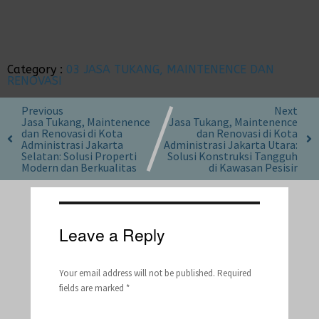
Category :
03 JASA TUKANG, MAINTENENCE DAN
RENOVASI
Previous
Next
Jasa Tukang, Maintenence
Jasa Tukang, Maintenence
dan Renovasi di Kota
dan Renovasi di Kota
Administrasi Jakarta
Administrasi Jakarta Utara:
Selatan: Solusi Properti
Solusi Konstruksi Tangguh
Modern dan Berkualitas
di Kawasan Pesisir
Leave a Reply
Your email address will not be published.
Required
fields are marked
*