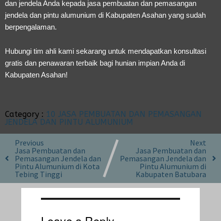
dan jendela Anda kepada
jasa pembuatan dan pemasangan
jendela dan pintu alumunium di Kabupaten Asahan
yang sudah
berpengalaman.
Hubungi tim ahli kami sekarang untuk mendapatkan konsultasi
gratis dan penawaran terbaik bagi hunian impian Anda di
Kabupaten Asahan!
Category :
10 JASA PEMBUATAN DAN PEMASANGAN
JENDELA DAN PINTU ALUMUNIUM
Previous
Next
Jasa Pembuatan dan
Jasa Pembuatan dan
Pemasangan Jendela dan
Pemasangan Jendela dan
Pintu Alumunium di Kota
Pintu Alumunium di
Tebing Tinggi
Kabupaten Batubara
Leave a Reply