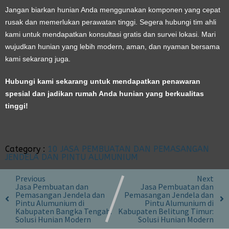
Jangan biarkan hunian Anda menggunakan komponen yang cepat
rusak dan memerlukan perawatan tinggi. Segera hubungi tim ahli
kami untuk mendapatkan konsultasi gratis dan survei lokasi. Mari
wujudkan hunian yang lebih modern, aman, dan nyaman bersama
kami sekarang juga.
Hubungi kami sekarang untuk mendapatkan penawaran
spesial dan jadikan rumah Anda hunian yang berkualitas
tinggi!
Category :
10 JASA PEMBUATAN DAN PEMASANGAN
JENDELA DAN PINTU ALUMUNIUM
Previous
Next
Jasa Pembuatan dan
Jasa Pembuatan dan
Pemasangan Jendela dan
Pemasangan Jendela dan
Pintu Alumunium di
Pintu Alumunium di
Kabupaten Bangka Tengah:
Kabupaten Belitung Timur:
Solusi Hunian Modern
Solusi Hunian Modern