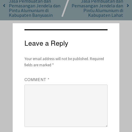
Jasa Pembuatan dan
Jasa Pembuatan dan
Pemasangan Jendela dan
Pemasangan Jendela dan
Pintu Alumunium di
Pintu Alumunium di
Kabupaten Banyuasin
Kabupaten Lahat
Leave a Reply
Your email address will not be published.
Required
fields are marked
*
COMMENT
*