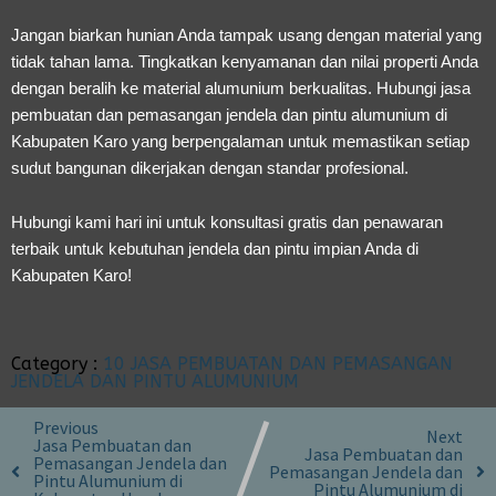
Jangan biarkan hunian Anda tampak usang dengan material yang
tidak tahan lama. Tingkatkan kenyamanan dan nilai properti Anda
dengan beralih ke material alumunium berkualitas. Hubungi
jasa
pembuatan dan pemasangan jendela dan pintu alumunium di
Kabupaten Karo
yang berpengalaman untuk memastikan setiap
sudut bangunan dikerjakan dengan standar profesional.
Hubungi kami hari ini untuk konsultasi gratis dan penawaran
terbaik untuk kebutuhan jendela dan pintu impian Anda di
Kabupaten Karo!
Category :
10 JASA PEMBUATAN DAN PEMASANGAN
JENDELA DAN PINTU ALUMUNIUM
Previous
Next
Jasa Pembuatan dan
Jasa Pembuatan dan
Pemasangan Jendela dan
Pemasangan Jendela dan
Pintu Alumunium di
Pintu Alumunium di