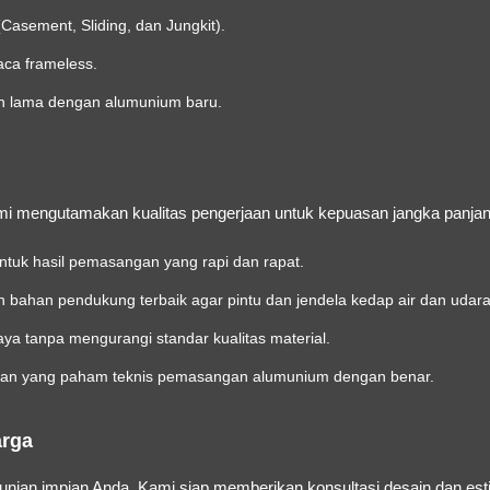
asement, Sliding, dan Jungkit).
aca frameless.
en lama dengan alumunium baru.
i mengutamakan kualitas pengerjaan untuk kepuasan jangka panjan
untuk hasil pemasangan yang rapi dan rapat.
ahan pendukung terbaik agar pintu dan jendela kedap air dan udara
ya tanpa mengurangi standar kualitas material.
an yang paham teknis pemasangan alumunium dengan benar.
arga
ian impian Anda. Kami siap memberikan konsultasi desain dan esti