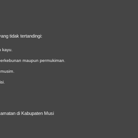
g tidak tertandingi:
n kayu.
a perkebunan maupun permukiman.
a musim.
si.
ecamatan di Kabupaten Musi