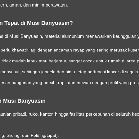
rn, aman, dan minim perawatan.
 Tepat di Musi Banyuasin?
s di Musi Banyuasin, material alumunium menawarkan keunggulan yan
 perlu khawatir lagi dengan ancaman rayap yang sering merusak kuse
 tidak mudah lapuk atau berjamur, sangat cocok untuk rumah di are
enyusut, sehingga jendela dan pintu tetap berfungsi lancar di segal
san bangunan yang bersih, rapi, dan mewah dengan profil yang presi
n Musi Banyuasin
ian pribadi, ruko, kantor, hingga fasilitas perkebunan di seluruh k
 Sliding, dan Folding/Lipat).