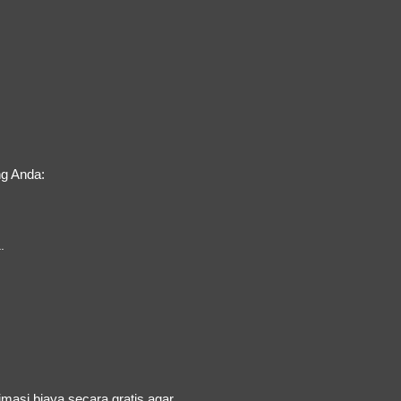
g Anda:
.
masi biaya secara gratis agar