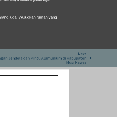
arang juga. Wujudkan rumah yang
Next
gan Jendela dan Pintu Alumunium di Kabupaten
Musi Rawas