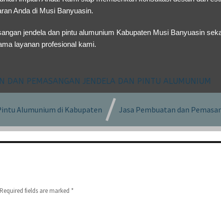
ran Anda di Musi Banyuasin.
angan jendela dan pintu alumunium Kabupaten Musi Banyuasin sek
ama layanan profesional kami.
AN DAN PEMASANGAN JENDELA DAN PINTU ALUMUNIUM
intu Alumunium di Kabupaten
Jasa Pembuatan dan Pemasan
Required fields are marked
*