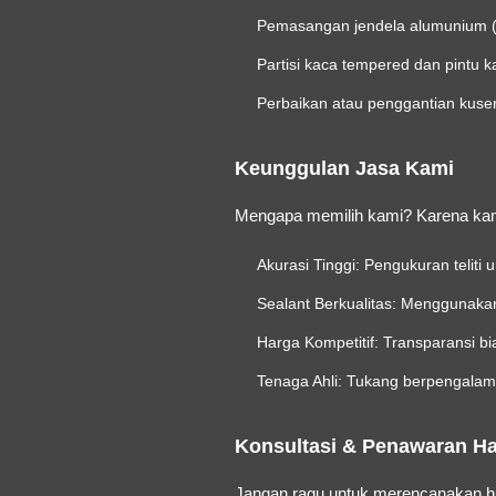
Pemasangan jendela alumunium (C
Partisi kaca tempered dan pintu k
Perbaikan atau penggantian kus
Keunggulan Jasa Kami
Mengapa memilih kami? Karena kam
Akurasi Tinggi:
Pengukuran teliti 
Sealant Berkualitas:
Menggunakan b
Harga Kompetitif:
Transparansi bia
Tenaga Ahli:
Tukang berpengalam
Konsultasi & Penawaran H
Jangan ragu untuk merencanakan hun