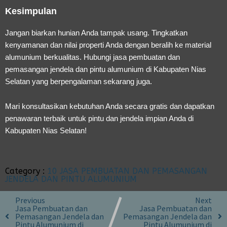
Kesimpulan
Jangan biarkan hunian Anda tampak usang. Tingkatkan
kenyamanan dan nilai properti Anda dengan beralih ke material
alumunium berkualitas. Hubungi
jasa pembuatan dan
pemasangan jendela dan pintu alumunium di Kabupaten Nias
Selatan
yang berpengalaman sekarang juga.
Mari konsultasikan kebutuhan Anda secara gratis dan dapatkan
penawaran terbaik untuk pintu dan jendela impian Anda di
Kabupaten Nias Selatan!
Category :
10 JASA PEMBUATAN DAN PEMASANGAN
JENDELA DAN PINTU ALUMUNIUM
Previous
Next
Jasa Pembuatan dan
Jasa Pembuatan dan
Pemasangan Jendela dan
Pemasangan Jendela dan
Pintu Alumunium di
Pintu Alumunium di